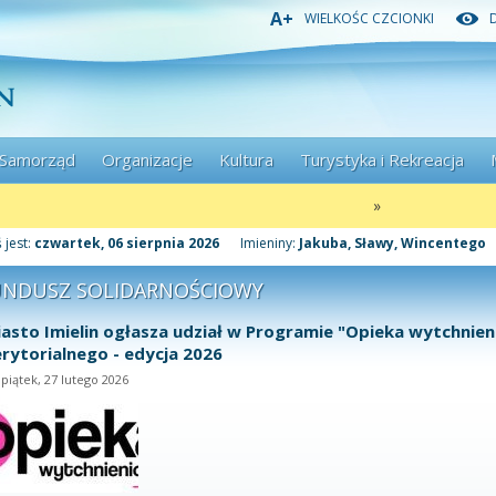
Przejdź
Przejdź
Przejdź
A+
WIELKOŚC CZCIONKI
do
do
do
głównej
menu
stopki
treści
Samorząd
Organizacje
Kultura
Turystyka i Rekreacja
»
 jest:
czwartek, 06 sierpnia 2026
Imieniny:
Jakuba, Sławy, Wincentego
UNDUSZ SOLIDARNOŚCIOWY
asto Imielin ogłasza udział w Programie "Opieka wytchnie
rytorialnego - edycja 2026
piątek, 27 lutego 2026