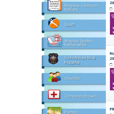
2
Na
2
P