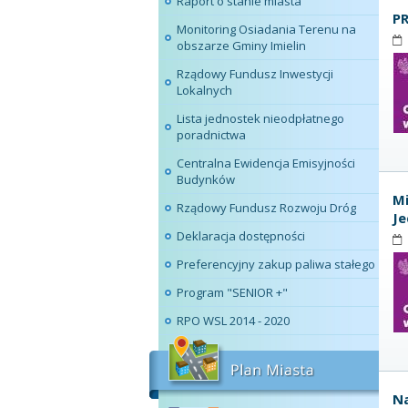
Raport o stanie miasta
P
Monitoring Osiadania Terenu na
obszarze Gminy Imielin
Rządowy Fundusz Inwestycji
Lokalnych
Lista jednostek nieodpłatnego
poradnictwa
Centralna Ewidencja Emisyjności
Budynków
Mi
Rządowy Fundusz Rozwoju Dróg
Je
Deklaracja dostępności
Preferencyjny zakup paliwa stałego
Program "SENIOR +"
RPO WSL 2014 - 2020
Na