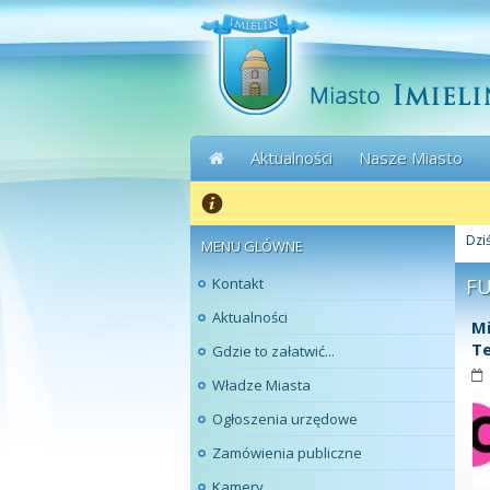
Aktualności
Nasze Miasto
Dziś
MENU GLÓWNE
Kontakt
F
Aktualności
Mi
Te
Gdzie to załatwić...
Władze Miasta
Ogłoszenia urzędowe
Zamówienia publiczne
Kamery