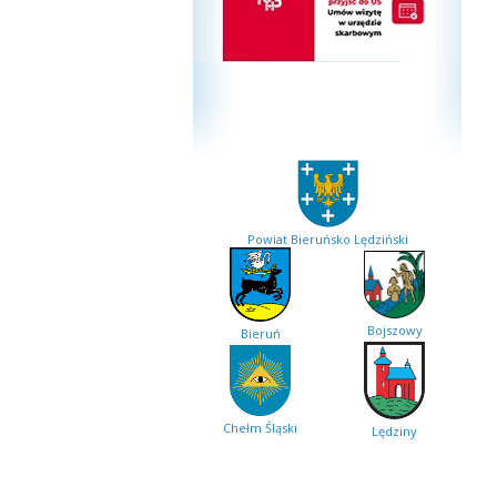
Powiat Bieruńsko Lędziński
Bojszowy
Bieruń
Chełm Śląski
Lędziny