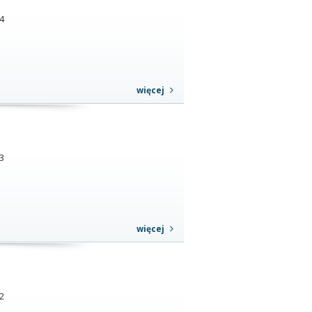
4
więcej
3
więcej
2