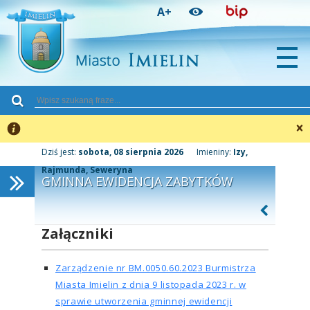
Przejdź
Przejdź
Przejdź
A+
do
do
do
głównej
menu
stopki
treści
»
Dziś jest:
sobota, 08 sierpnia 2026
Imieniny:
Izy,
Rajmunda, Seweryna
GMINNA EWIDENCJA ZABYTKÓW
Załączniki
Zarządzenie nr BM.0050.60.2023 Burmistrza
Miasta Imielin z dnia 9 listopada 2023 r. w
sprawie utworzenia gminnej ewidencji