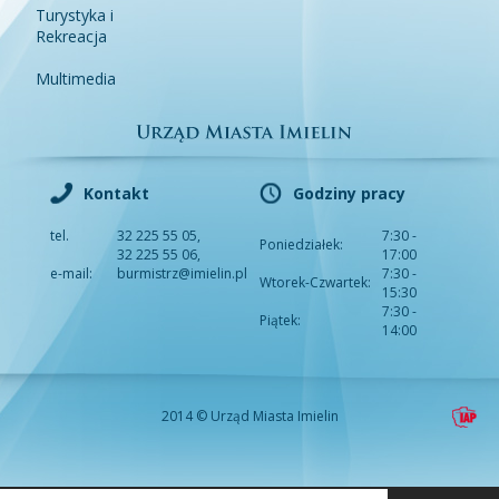
Turystyka i
Rekreacja
Multimedia
Kontakt
Godziny pracy
tel.
32 225 55 05,
7:30 -
Poniedziałek:
32 225 55 06,
17:00
e-mail:
burmistrz@imielin.pl
7:30 -
Wtorek-Czwartek:
15:30
7:30 -
Piątek:
14:00
2014 © Urząd Miasta Imielin