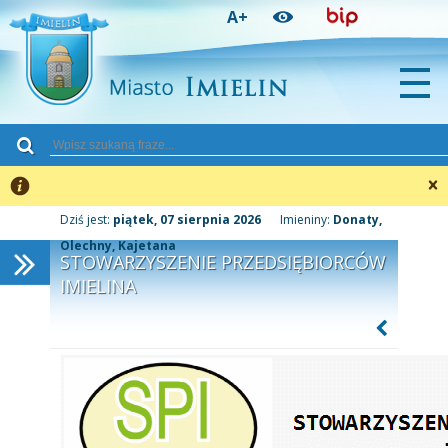
Przejdź
Przejdź
Przejdź
A+
do
do
do
głównej
menu
stopki
treści
»
Dziś jest:
piątek, 07 sierpnia 2026
Imieniny:
Donaty,
Olechny, Kajetana
STOWARZYSZENIE PRZEDSIĘBIORCÓW
IMIELINA