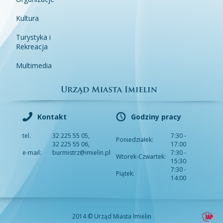
Kultura
Turystyka i
Rekreacja
Multimedia
Kontakt
Godziny pracy
tel.
32 225 55 05,
7:30 -
Poniedziałek:
32 225 55 06,
17:00
e-mail:
burmistrz@imielin.pl
7:30 -
Wtorek-Czwartek:
15:30
7:30 -
Piątek:
14:00
2014 © Urząd Miasta Imielin