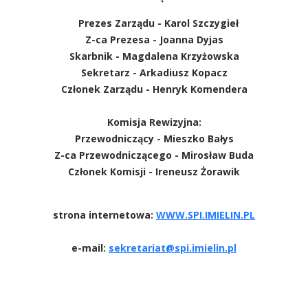
Prezes Zarządu - Karol Szczygieł
Z-ca Prezesa - Joanna Dyjas
Skarbnik - Magdalena Krzyżowska
Sekretarz - Arkadiusz Kopacz
Członek Zarządu - Henryk Komendera
Komisja Rewizyjna:
Przewodniczący - Mieszko Bałys
Z-ca Przewodniczącego - Mirosław Buda
Członek Komisji - Ireneusz Żorawik
strona internetowa:
WWW.SPI.IMIELIN.PL
e-mail:
sekretariat@spi.imielin.pl