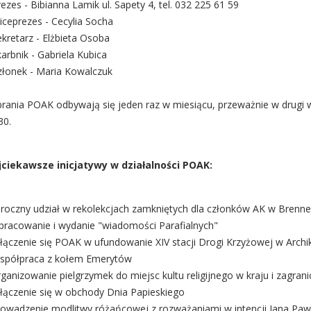
rezes - Bibianna Lamik ul. Sapety 4, tel. 032 225 61 59
iceprezes - Cecylia Socha
ekretarz - Elżbieta Osoba
karbnik - Gabriela Kubica
złonek - Maria Kowalczuk
rania POAK odbywają się jeden raz w miesiącu, przeważnie w drugi 
30.
jciekawsze inicjatywy w działalności POAK:
roczny udział w rekolekcjach zamkniętych dla członków AK w Brennej
pracowanie i wydanie "wiadomości Parafialnych"
łączenie się POAK w ufundowanie XIV stacji Drogi Krzyżowej w Archi
spółpraca z kołem Emerytów
rganizowanie pielgrzymek do miejsc kultu religijnego w kraju i zagrani
łączenie się w obchody Dnia Papieskiego
rowadzenie modlitwy różańcowej z rozważaniami w intencji Jana Pawł