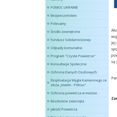
POMOC UKRAINIE
Bezpieczeństwo
Polecamy
Akc
Środki zewnętrzne
wsp
Fundusz Solidarnościowy
Jej
Odpady komunalne
spo
pow
Program "Czyste Powietrze"
są 
Konsultacje Społeczne
Ochrona Danych Osobowych
Par
Eksploatacja Węgla Kamiennego ze
złoża „Imielin - Północ“
Ochrona powietrza w mieście
Za
Bezdomne zwierzęta
Jakość Powietrza