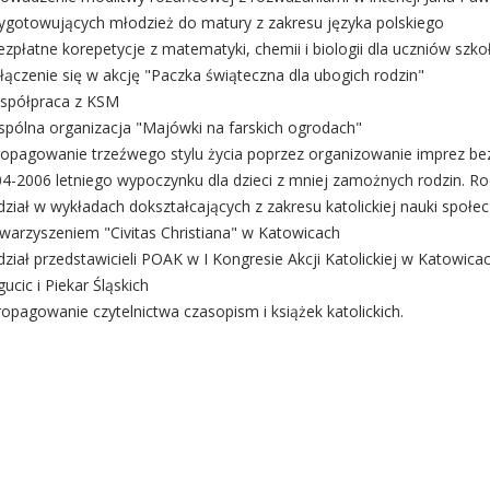
ygotowujących młodzież do matury z zakresu języka polskiego
ezpłatne korepetycje z matematyki, chemii i biologii dla uczniów sz
łączenie się w akcję "Paczka świąteczna dla ubogich rodzin"
spółpraca z KSM
spólna organizacja "Majówki na farskich ogrodach"
ropagowanie trzeźwego stylu życia poprzez organizowanie imprez b
4-2006 letniego wypoczynku dla dzieci z mniej zamożnych rodzin. Roc
dział w wykładach dokształcających z zakresu katolickiej nauki społ
warzyszeniem "Civitas Christiana" w Katowicach
dział przedstawicieli POAK w I Kongresie Akcji Katolickiej w Katowi
ucic i Piekar Śląskich
ropagowanie czytelnictwa czasopism i książek katolickich.