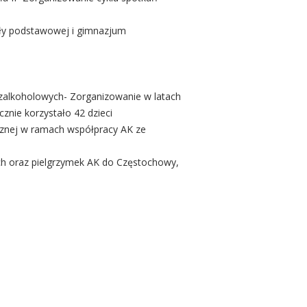
koły podstawowej i gimnazjum
ezalkoholowych- Zorganizowanie w latach
znie korzystało 42 dzieci
ecznej w ramach współpracy AK ze
cach oraz pielgrzymek AK do Częstochowy,