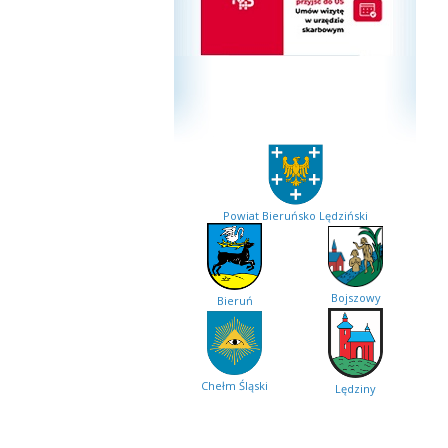
Powiat Bieruńsko Lędziński
Bojszowy
Bieruń
Chełm Śląski
Lędziny