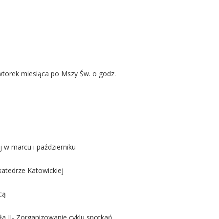
wtorek miesiąca po Mszy Św. o godz.
 w marcu i październiku
katedrze Katowickiej
cą
a II- Zorganizowanie cyklu spotkań