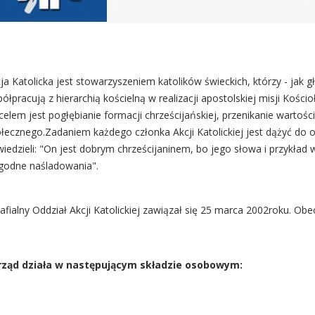
ja Katolicka jest stowarzyszeniem katolików świeckich, którzy - jak g
ółpracują z hierarchią kościelną w realizacji apostolskiej misji Kościo
 celem jest pogłębianie formacji chrześcijańskiej, przenikanie wartoś
łecznego.Zadaniem każdego członka Akcji Katolickiej jest dążyć do osi
iedzieli: "On jest dobrym chrześcijaninem, bo jego słowa i przykład w
godne naśladowania".
afialny Oddział Akcji Katolickiej zawiązał się 25 marca 2002roku. Obe
rząd działa w następującym składzie osobowym: