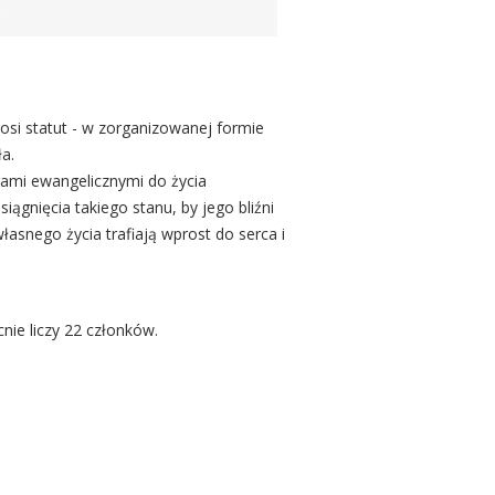
łosi statut - w zorganizowanej formie
ła.
ciami ewangelicznymi do życia
ągnięcia takiego stanu, by jego bliźni
łasnego życia trafiają wprost do serca i
cnie liczy 22 członków.