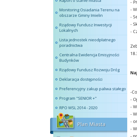
Raport o stanie miasta
- P
- W
Monitoring Osiadania Terenu na
obszarze Gminy Imielin
- S
- S
Rządowy Fundusz Inwestycji
Lokalnych
- C
Lista jednostek nieodpłatnego
poradnictwa
Zeb
18.
Centralna Ewidencja Emisyjności
Budynków
Rządowy Fundusz Rozwoju Dróg
Na
Deklaracja dostępności
Preferencyjny zakup paliwa stałego
-Co
Program "SENIOR +"
- O
- W
RPO WSL 2014 - 2020
- W
- o
- W
- p