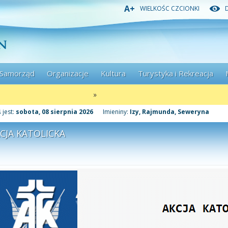
Przejdź
Przejdź
Przejdź
A+
WIELKOŚC CZCIONKI
do
do
do
głównej
menu
stopki
treści
Samorząd
Organizacje
Kultura
Turystyka i Rekreacja
»
 jest:
sobota, 08 sierpnia 2026
Imieniny:
Izy, Rajmunda, Seweryna
CJA KATOLICKA