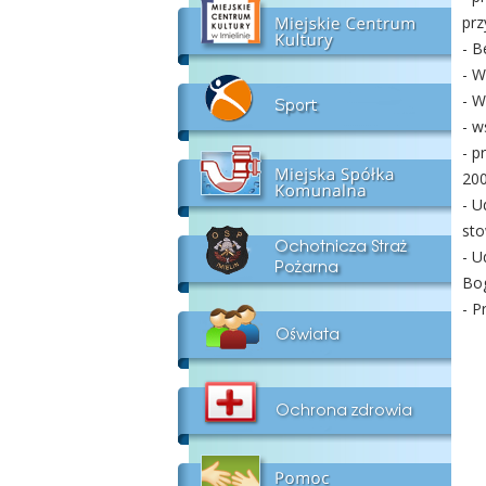
prz
- B
- W
- W
- w
- p
200
- U
sto
- U
Bog
- P