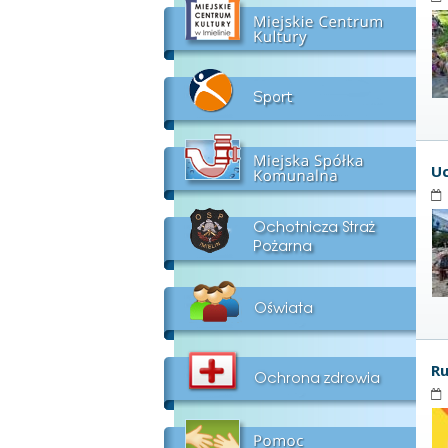
Uc
Ru