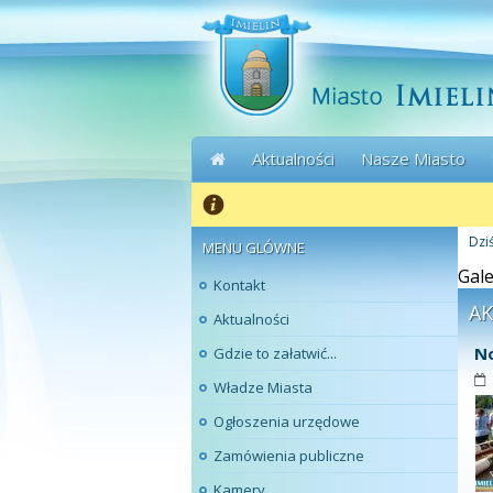
Aktualności
Nasze Miasto
Dziś
MENU GLÓWNE
Gale
Kontakt
A
Aktualności
No
Gdzie to załatwić...
Władze Miasta
Ogłoszenia urzędowe
Zamówienia publiczne
Kamery