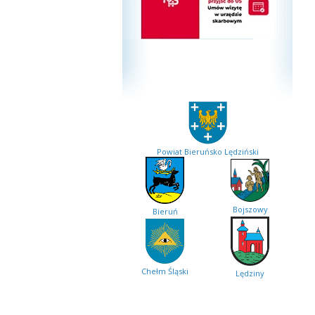
Powiat Bieruńsko Lędziński
Bojszowy
Bieruń
Chełm Śląski
Lędziny