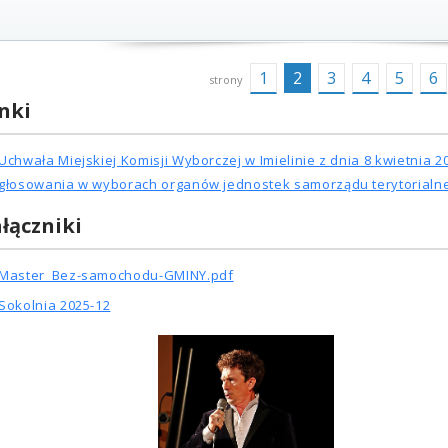
1
2
3
4
5
6
strony
nki
Uchwała Miejskiej Komisji Wyborczej w Imielinie z dnia 8 kwietnia
głosowania w wyborach organów jednostek samorządu terytorialneg
łączniki
Master_Bez-samochodu-GMINY.pdf
Sokolnia 2025-12