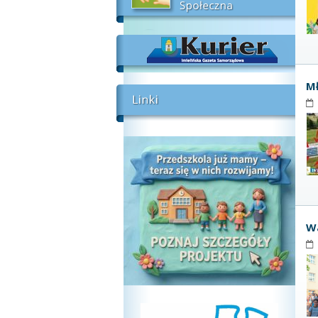
Mł
Wa