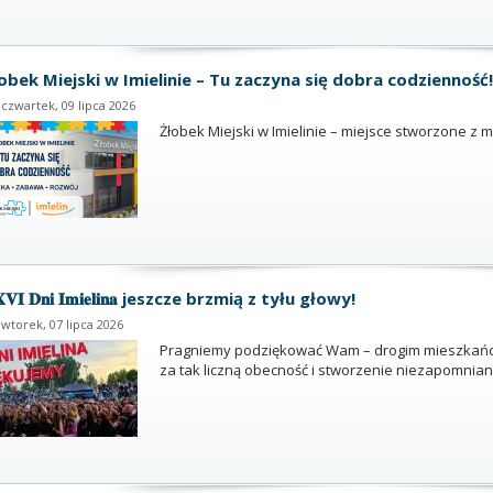
obek Miejski w Imielinie – Tu zaczyna się dobra codzienność!
czwartek, 09 lipca 2026
Żłobek Miejski w Imielinie – miejsce stworzone z 
𝐕𝐈 𝐃𝐧𝐢 𝐈𝐦𝐢𝐞𝐥𝐢𝐧𝐚 jeszcze brzmią z tyłu głowy!
wtorek, 07 lipca 2026
Pragniemy podziękować Wam – drogim mieszkańc
za tak liczną obecność i stworzenie niezapomnian