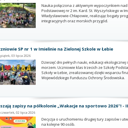
Nauka połączona z aktywnym wypoczynkiem nad Ba
Podstawowej nr 2 im. Kard. St. Wyszyńskiego w Imi
Władysławowie-Chłapowie, realizując bogaty prog
integracyjnych oraz morskich przygód.
zniowie SP nr 1 w Imielinie na Zielonej Szkole w Łebie
piątek, 03 lipca 2026
Dziesięć dni pełnych nauki, edukacji ekologiczne
morzem. Uczniowie klas trzecich ze Szkoły Podstawo
Szkoły w Łebie, zrealizowanej dzięki wsparciu fi
Wojewódzkiego Funduszu Ochrony Środowiska.
szają zapisy na półkolonie „Wakacje na sportowo 2026”! -
czwartek, 02 lipca 2026
Decyzja o uruchomieniu drugiej tury zapisów i u
na kolejne 90 osób.