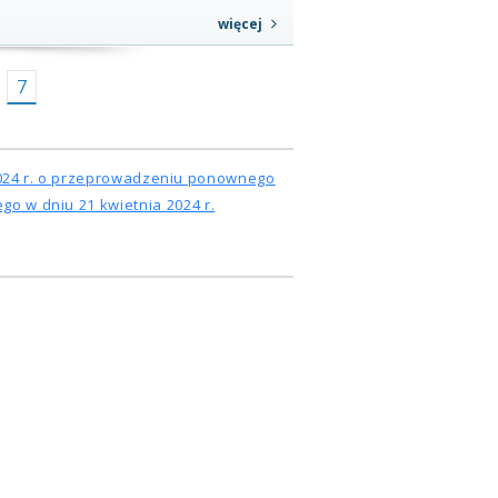
więcej
7
 2024 r. o przeprowadzeniu ponownego
o w dniu 21 kwietnia 2024 r.