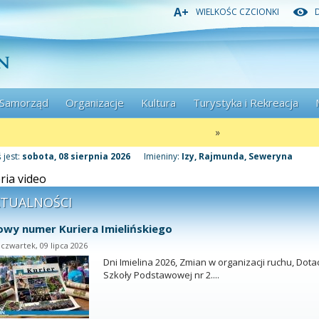
Przejdź
Przejdź
Przejdź
A+
WIELKOŚC CZCIONKI
do
do
do
głównej
menu
stopki
treści
Samorząd
Organizacje
Kultura
Turystyka i Rekreacja
»
 jest:
sobota, 08 sierpnia 2026
Imieniny:
Izy, Rajmunda, Seweryna
ria video
KTUALNOŚCI
wy numer Kuriera Imielińskiego
czwartek, 09 lipca 2026
Dni Imielina 2026, Zmian w organizacji ruchu, Dotac
Szkoły Podstawowej nr 2....