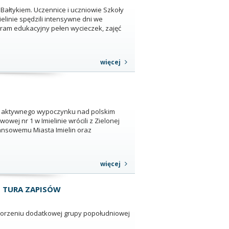
łtykiem. Uczennice i uczniowie Szkoły
elinie spędzili intensywne dni we
ram edukacyjny pełen wycieczek, zajęć
więcej
j i aktywnego wypoczynku nad polskim
wej nr 1 w Imielinie wrócili z Zielonej
nansowemu Miasta Imielin oraz
więcej
 II TURA ZAPISÓW
tworzeniu dodatkowej grupy popołudniowej